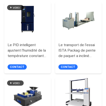
QUALITÉ
NOUS
CONTACTER
NOUVELLES
Le PID intelligent
Le transport de l'essai
ajustent l'humidité de la
ISTA Packag de pente
LES
température constante
de paquet a incliné
AFFAIRES
de chambre d'essai
l'équipement d'essai
d'environnement
d'impact
CONTACT
CONTACT
PLAN
DU
SITE