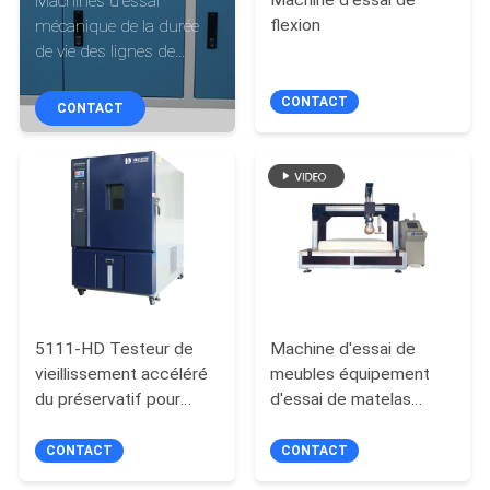
Machine d'essai de
Machines d'essai
flexion
mécanique de la durée
À
de vie des lignes de
traction
PROPOS
CONTACT
CONTACT
DE
NOUS
VISITE
DE
L'USINE
5111-HD Testeur de
Machine d'essai de
CONTRÔLE
vieillissement accéléré
meubles équipement
du préservatif pour
d'essai de matelas
DE
échantillons solides et
intégré contrôleur PLC
LA
liquides
CONTACT
CONTACT