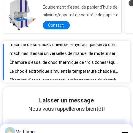
Équipement d'essai de papier d'huile de
Machine d'essai à la traction universelle électronique de haute précision de machine d'essai d'ASTM
silicium/appareil de contrôle de papier de
Résistance à la traction de moteur servo de Panasonic de la machine d'essai universelle en caoutchouc de compression
résistance
Contact
machine d'essai 50KN universelle hydraulique servo commandée par ordinateur
machines d'essai universelles de manuel de moteur servo de 50KN Panasonic avec le contrôle de PC
Chambre d'essai de choc thermique de trois zones/équipement d'essai haut-bas de la température
Le choc électronique simulent la température chaude et froide de chambre d'essai concernant l'environnement
Chambre d'essai concernant l'environnement de chambre d'essai de xénon d'acier inoxydable
Équipement d'essai de altération superficiel par les agents accéléré UV de textile de chambre programmable d'essai
Chambre d'essai concernant l'environnement de machine d'essai de sable et de poussière de lumière de LED
Microcomputer Controlled LED Light Sand and Dust Testing Device
Laisser un message
Sable et poussière examinant l'équipement de test d'IP avec le micro-ordinateur commandé
Nous vous rappellerons bientôt!
Chambre commandée d'essai de sable et de poussière d'équipement de test d'IP de micro-ordinateur
Machine universelle d'essai de pression de machine de résistance à la traction (incluez le montage d'essai)
Chambre d'essai de jet de la poussière d'environnement de simulation d'IP6X
Mr. Liang