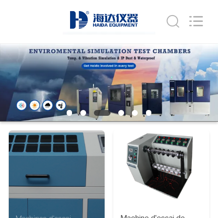
2026
Guangdong
Haida
Equipment
Co.,
Ltd..
All
Rights
À
Reserved.
LA
MAISON
PRODUITS
VIDÉOS
LE
SPECTACLE
VR