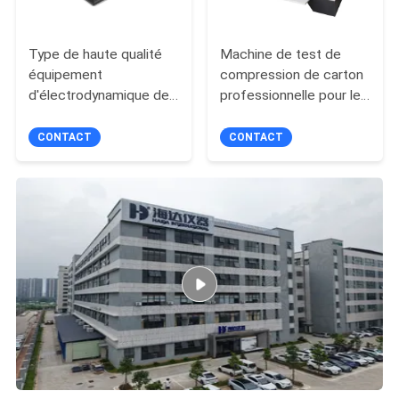
POLITIQUE
DE
Type de haute qualité
Machine de test de
CONFIDENTIALITÉ
équipement
compression de carton
d'électrodynamique de
professionnelle pour le
vibration de transport
test des emballages
d'essai de vibration
ISTA
CONTACT
CONTACT