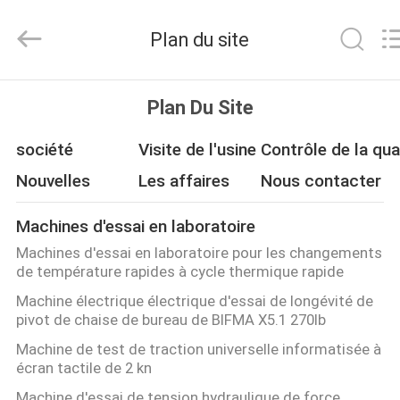
2026
Guangdong
Haida
Plan du site
Equipment
Co.,
Ltd..
All
Rights
À
Reserved.
Plan Du Site
LA
société
Visite de l'usine
Contrôle de la qua
MAISON
Nouvelles
Les affaires
Nous contacter
PRODUITS
Machines d'essai en laboratoire
Machines d'essai en laboratoire pour les changements
VIDÉOS
de température rapides à cycle thermique rapide
Machine électrique électrique d'essai de longévité de
pivot de chaise de bureau de BIFMA X5.1 270lb
LE
Machine de test de traction universelle informatisée à
SPECTACLE
écran tactile de 2 kn
VR
Machine d'essai de tension hydraulique de force