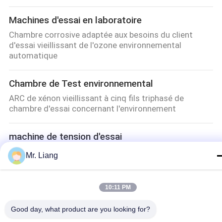
Machines d'essai en laboratoire
Chambre corrosive adaptée aux besoins du client
d'essai vieillissant de l'ozone environnemental
automatique
Chambre de Test environnemental
ARC de xénon vieillissant à cinq fils triphasé de
chambre d'essai concernant l'environnement
machine de tension d'essai
Double machine d'essai automatique programmable
Mr. Liang
de résistance à la pression de la colonne 5000kg
Systèmes de table à vibration
10:11 PM
Système d'essai de vibration à table coulissante
Good day, what product are you looking for?
horizontale et verticale conforme aux normes d'essai