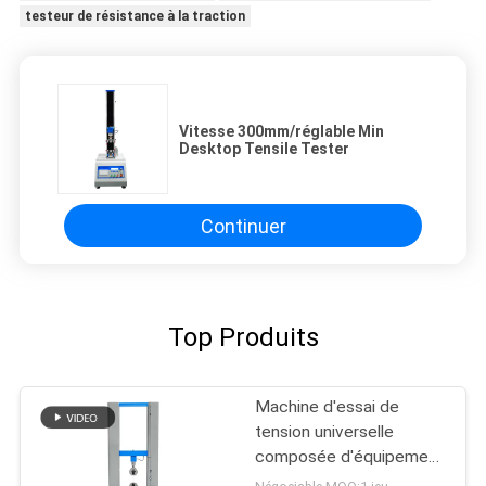
testeur de résistance à la traction
Vitesse 300mm/réglable Min
Desktop Tensile Tester
Continuer
Top Produits
Machine d'essai de
tension universelle
composée d'équipement
d'essai d'adhérence