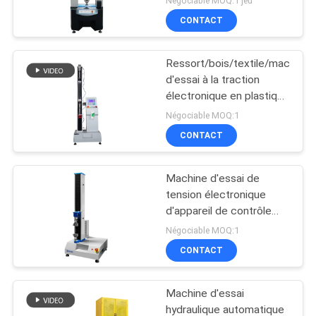
Négociable MOQ:1 jeu
CONTACT
Ressort/bois/textile/machine
d'essai à la traction
électronique en plastique
avec l'affichage
Négociable MOQ:1
numérique
CONTACT
Machine d'essai de
tension électronique
d'appareil de contrôle
universel servo du
Négociable MOQ:1
logiciel TM2101
CONTACT
Machine d'essai
hydraulique automatique