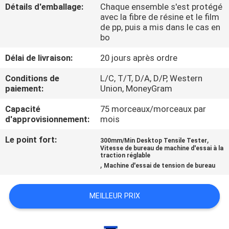
Détails d'emballage:
Chaque ensemble s'est protégé
avec la fibre de résine et le film
À
de pp, puis a mis dans le cas en
bo
PROPOS
DE
Délai de livraison:
20 jours après ordre
NOUS
Conditions de
L/C, T/T, D/A, D/P, Western
paiement:
Union, MoneyGram
VISITE
Capacité
75 morceaux/morceaux par
d'approvisionnement:
mois
DE
Le point fort:
,
L'USINE
300mm/Min Desktop Tensile Tester
Vitesse de bureau de machine d'essai à la
traction réglable
,
Machine d'essai de tension de bureau
CONTRÔLE
DE
MEILLEUR PRIX
LA