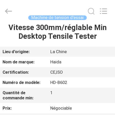
2026
Guangdong
Haida
Equipment
Co.,
Machine de tension d'essai
Ltd..
All
Rights
Vitesse 300mm/réglable Min
À
Reserved.
Desktop Tensile Tester
LA
MAISON
Lieu d'origine:
La Chine
PRODUITS
Nom de marque:
Haida
Certification:
CE,ISO
VIDÉOS
Numéro de modèle:
HD-B602
LE
Quantité de
1
commande min:
SPECTACLE
Prix:
Négociable
VR