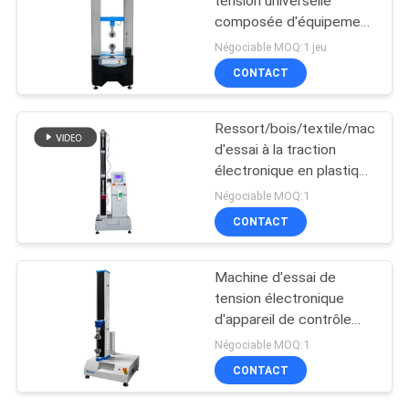
tension universelle
composée d'équipement
d'essai d'adhérence
Négociable MOQ:1 jeu
CONTACT
Ressort/bois/textile/machine
d'essai à la traction
électronique en plastique
avec l'affichage
Négociable MOQ:1
numérique
CONTACT
Machine d'essai de
tension électronique
d'appareil de contrôle
universel servo du
Négociable MOQ:1
logiciel TM2101
CONTACT