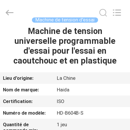
2026
Guangdong
Haida
Equipment
Co.,
Machine de tension d'essai
Ltd..
All
Rights
Machine de tension
À
Reserved.
universelle programmable
LA
d'essai pour l'essai en
MAISON
caoutchouc et en plastique
PRODUITS
Lieu d'origine:
La Chine
VIDÉOS
Nom de marque:
Haida
Certification:
ISO
LE
Numéro de modèle:
HD-B604B-S
SPECTACLE
VR
Quantité de
1 jeu