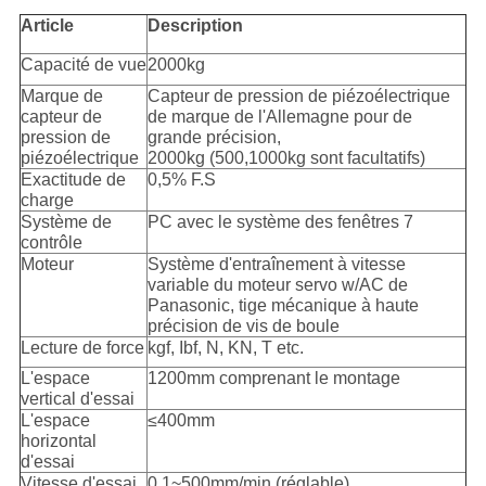
Article
Description
Capacité de vue
2000kg
Marque de
Capteur de pression de piézoélectrique
capteur de
de marque de l'Allemagne pour de
pression de
grande précision,
piézoélectrique
2000kg (500,1000kg sont facultatifs)
Exactitude de
0,5% F.S
charge
Système de
PC avec le système des fenêtres 7
contrôle
Moteur
Système d'entraînement à vitesse
variable du moteur servo w/AC de
Panasonic, tige mécanique à haute
précision de vis de boule
Lecture de force
kgf, Ibf, N, KN, T etc.
L'espace
1200mm comprenant le montage
vertical d'essai
L'espace
≤400mm
horizontal
d'essai
Vitesse d'essai
0.1~500mm/min (réglable)