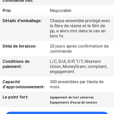
commande min:
Prix:
Négociable
À
PROPOS
Détails d'emballage:
Chaque ensemble protégé avec
la fibre de résine et le film de
DE
pp, a alors mis dans le cas en
bois fo
NOUS
Délai de livraison:
20 jours après confirmation de
commande
VISITE
Conditions de
L/C, D/A, D/P, T/T, Western
DE
paiement:
Union, MoneyGram, comptant,
L'USINE
engagement
Capacité
300 ensembles par Haida de
CONTRÔLE
d'approvisionnement:
mois
DE
Le point fort:
,
équipement de test universel
Équipements d'essai de tension
LA