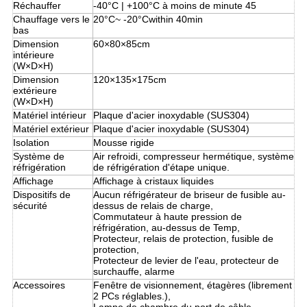
Réchauffer
-40°C | +100°C à moins de minute 45
Chauffage vers le
20°C~ -20°Cwithin 40min
bas
Dimension
60×80×85cm
intérieure
(W×D×H)
Dimension
120×135×175cm
extérieure
(W×D×H)
Matériel intérieur
Plaque d'acier inoxydable (SUS304)
Matériel extérieur
Plaque d'acier inoxydable (SUS304)
Isolation
Mousse rigide
Système de
Air refroidi, compresseur hermétique, système
réfrigération
de réfrigération d'étape unique.
Affichage
Affichage à cristaux liquides
Dispositifs de
Aucun réfrigérateur de briseur de fusible au-
sécurité
dessus de relais de charge,
Commutateur à haute pression de
réfrigération, au-dessus de Temp,
Protecteur, relais de protection, fusible de
protection,
Protecteur de levier de l'eau, protecteur de
surchauffe, alarme
Accessoires
Fenêtre de visionnement, étagères (librement
2 PCs réglables.),