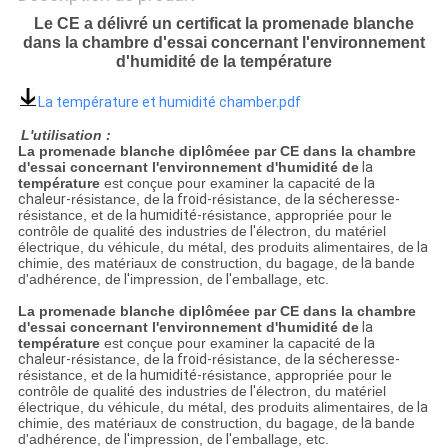
POLITIQUE
Le CE a délivré un certificat la promenade blanche
DE
dans la chambre d'essai concernant l'environnement
d'humidité de la température
CONFIDENTIALITÉ
La température et humidité chamber.pdf
L'utilisation :
La promenade blanche diplôméee par CE dans la chambre
d'essai concernant l'environnement d'humidité de
la
température
est conçue pour examiner la capacité de
la
chaleur-
résistance, de
la froid-
résistance, de
la sécheresse-
résistance, et de
la humidité-
résistance, appropriée pour le
contrôle de qualité des industries de
l'
électron, du matériel
électrique, du véhicule, du métal, des produits alimentaires, de
la
chimie, des matériaux de construction, du bagage, de
la
bande
d'adhérence, de
l'
impression, de
l'
emballage, etc.
La promenade blanche diplôméee par CE dans la chambre
d'essai concernant l'environnement d'humidité de
la
température
est conçue pour examiner la capacité de
la
chaleur-
résistance, de
la froid-
résistance, de
la sécheresse-
résistance, et de
la humidité-
résistance, appropriée pour le
contrôle de qualité des industries de
l'
électron, du matériel
électrique, du véhicule, du métal, des produits alimentaires, de
la
chimie, des matériaux de construction, du bagage, de
la
bande
d'adhérence, de
l'
impression, de
l'
emballage, etc.