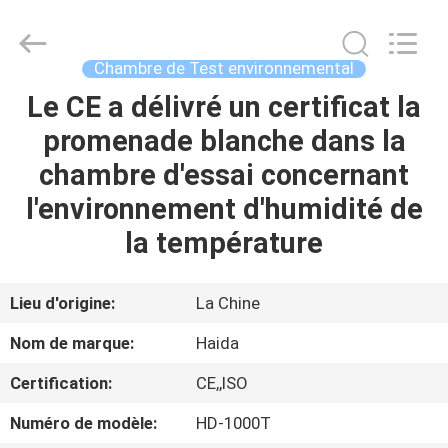
2026
Guangdong
Haida
Equipment
Co.,
Chambre de Test environnemental
Ltd..
All
Rights
Le CE a délivré un certificat la
À
Reserved.
promenade blanche dans la
LA
chambre d'essai concernant
MAISON
l'environnement d'humidité de
PRODUITS
la température
VIDÉOS
Lieu d'origine:
La Chine
Nom de marque:
Haida
LE
Certification:
CE,,ISO
SPECTACLE
Numéro de modèle:
HD-1000T
VR