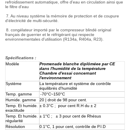
refroidissement automatique, offre d'eau en circulation ainsi que
le filtre d'eau
7. Au niveau système la mémoire de protection et de coupure
d'électricité de multi-sécurité.
8. congélateur importé par le compresseur blindé original
français de guerrier et le réfrigérant qui respecte
environnementales d'utilisation (R134a, R404a, R23).
Spécifications :
Modèle
Promenade blanche diplôméee par CE
dans l'humidité de la température
Chambre d'essai concernant
l'environnement
Système
La température et système de contrôle
équilibrés d'humidité
Temp. gamme
-70°C~150°C
Humide. gamme
20 | droit de 98 pour cent.
Temp. Et humide.
± 0.3°C ; pour cent R.H du ± 2
exactitude
Temp. Et humide.
± 1°C ; ± 3 pour cent de Rhésus
régularité
Résolution
0.1°C, 1 pour cent, contrôle de P.I.D