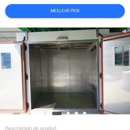
QUALITÉ
MEILLEUR PRIX
NOUS
CONTACTER
NOUVELLES
LES
AFFAIRES
PLAN
DU
SITE
Description de produit