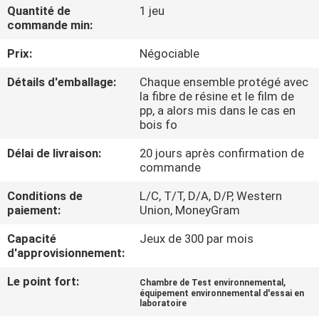
Quantité de
1 jeu
commande min:
À
Prix:
Négociable
PROPOS
DE
Détails d'emballage:
Chaque ensemble protégé avec
la fibre de résine et le film de
NOUS
pp, a alors mis dans le cas en
bois fo
VISITE
Délai de livraison:
20 jours après confirmation de
commande
DE
Conditions de
L/C, T/T, D/A, D/P, Western
L'USINE
paiement:
Union, MoneyGram
Capacité
Jeux de 300 par mois
CONTRÔLE
d'approvisionnement:
DE
Le point fort:
,
Chambre de Test environnemental
LA
équipement environnemental d'essai en
laboratoire