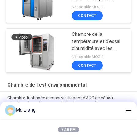
Tempreature de taille
Négociable MOQ:1
CONTACT
Chambre de la
température et d'essai
d'humidité avec les
systèmes de test
Négociable MOQ:1
environnementaux
CONTACT
Chambre de Test environnemental
Chambre triphasée d'essai vieillissant d'ARC de xénon,
chambre d'essai concernant l'environnement
Mr. Liang
Chambre AC380V 50/60Hz d'essai environnemental de choc
thermique de Temperaturesh diplômée par CE
7:16 PM
Le PID intelligent ajustent l'humidité de la température