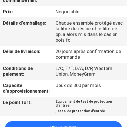
commande min:
Prix:
Négociable
À
PROPOS
Détails d'emballage:
Chaque ensemble protégé avec
la fibre de résine et le film de
DE
pp, a alors mis dans le cas en
bois fo
NOUS
Délai de livraison:
20 jours après confirmation de
commande
VISITE
Conditions de
L/C, T/T, D/A, D/P, Western
DE
paiement:
Union, MoneyGram
L'USINE
Capacité
Jeux de 300 par mois
d'approvisionnement:
CONTRÔLE
Le point fort:
Équipement de test de protection
DE
d'entrée
,
essai de protection d'entrée
LA