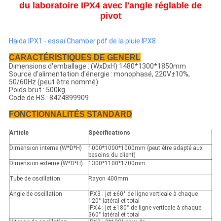
POLITIQUE
du laboratoire IPX4 avec l'angle réglable de
pivot
DE
CONFIDENTIALITÉ
Haida IPX1 - essai Chamber.pdf de la pluie IPX8
CARACTÉRISTIQUES DE GENERL
Dimensions d'emballage : (WxDxH) 1480*1300*1850mm
Source d'alimentation d'énergie : monophasé, 220V±10%,
50/60Hz (peut être nommé)
Poids brut : 500kg
Code de HS : 8424899909
FONCTIONNALITÉS STANDARD
Article
Spécifications
Dimension interne (W*D*H)
1000*1000*1000mm (peut être adapté aux
besoins du client)
Dimension externe (W*D*H)
1300*1100*1700mm
Tube de oscillation
Rayon 400mm
Angle de oscillation
IPX3 : jet ±60° de ligne verticale à chaque
120° latéral et total
IPX4 : jet ±180° de ligne verticale à chaque
360° latéral et total