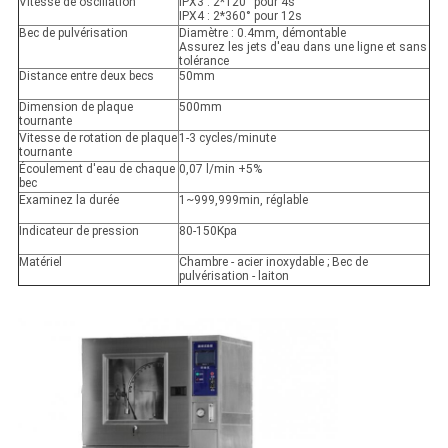
Vitesse de oscillation
IPX3 : 2*120° pour 4s
IPX4 : 2*360° pour 12s
Bec de pulvérisation
Diamètre : 0.4mm, démontable
Assurez les jets d'eau dans une ligne et sans
tolérance
Distance entre deux becs
50mm
Dimension de plaque
500mm
tournante
Vitesse de rotation de plaque
1-3 cycles/minute
tournante
Écoulement d'eau de chaque
0,07 l/min +5%
bec
Examinez la durée
1~999,999min, réglable
Indicateur de pression
80-150Kpa
Matériel
Chambre - acier inoxydable ; Bec de
pulvérisation - laiton