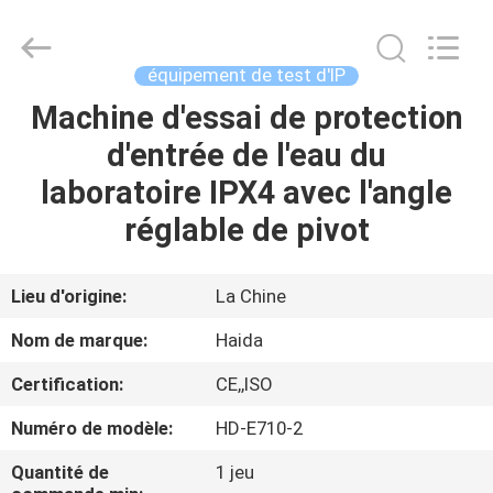
2026
Guangdong
Haida
Equipment
Co.,
équipement de test d'IP
Ltd..
All
Rights
Machine d'essai de protection
À
Reserved.
d'entrée de l'eau du
LA
laboratoire IPX4 avec l'angle
MAISON
réglable de pivot
PRODUITS
Lieu d'origine:
La Chine
VIDÉOS
Nom de marque:
Haida
Certification:
CE,,ISO
LE
Numéro de modèle:
HD-E710-2
SPECTACLE
VR
Quantité de
1 jeu