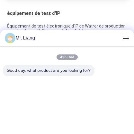
équipement de test d'IP
Équipement de test électronique d'IP de Watrer de production
avec la vitesse IPX5 imperméable réglable
Mr. Liang
Équipement de test de trempage environnemental d'IPX7/8
eaux avec les becs de pulvérisation tournants
4:09 AM
Imperméabilisez la pluie universelle pulvérisant l'équipement
de test d'IP IPX5/IPX6
Good day, what product are you looking for?
Catégories populaires
Tous
Machines D'essai En 
Chambre De Test 
Laboratoire
Environnemental
Machine De Tension 
Systèmes De Table 
D'essai
À Vibration