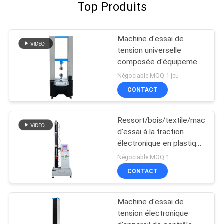
Top Produits
Machine d'essai de
tension universelle
composée d'équipement
d'essai d'adhérence
Négociable MOQ:1 jeu
CONTACT
Ressort/bois/textile/machine
d'essai à la traction
électronique en plastique
avec l'affichage
Négociable MOQ:1
numérique
CONTACT
Machine d'essai de
tension électronique