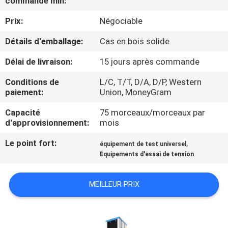
commande min:
Prix:
Négociable
À
PROPOS
Détails d'emballage:
Cas en bois solide
DE
Délai de livraison:
15 jours après commande
NOUS
Conditions de
L/C, T/T, D/A, D/P, Western
paiement:
Union, MoneyGram
VISITE
Capacité
75 morceaux/morceaux par
d'approvisionnement:
mois
DE
L'USINE
Le point fort:
,
équipement de test universel
Équipements d'essai de tension
CONTRÔLE
MEILLEUR PRIX
DE
LA