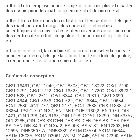
a. Il peut être employé pour l'étirage, comprimer, plier et cisailler
des essais pour des matériaux en métal et de non-métal.
b. Il est très utilisé dans les industries et les secteurs, tels que
des machines, métallurgie, des unités de recherches
scientifiques, des universités et des universités aussi bien que
des centres de contrôle de qualité et inspection des produits,
etc.
c. Par conséquent, la machine d'essai est une sélection idéale
pour les secteurs, tels que la fabrication, le contrôle de qualité,
la recherche et l'éducation scientifique, etc.
Critères de conception
GB/T 16491, GB/T 1040, GB/T 8808, GB/T 13022, GB/T 2790,
GB/T 2791, GB/T 2792, GB/T 16825, GB/T 17200, GB/T 3923,1,
GB/T 528, GB/T 2611, GB/T 6344, GB/T 20310, GB/T 3690,
GB/T 4944, GB/T 3686, GB/T 529, GB/T 6344, GB/T 10654,
HG/T 2580, JC/T 777, QB/T 2171, HG/T 2538, CNS 11888, JIS
K6854, PSTC-7, OIN 37, EN TANT QUE 1180,2, EN 1979, OIN
1421, OIN 1798, OIN 9163, OIN 1798, GOST 18299, DIN 53357,
OIN 2285, OIN DES BS D'EN DES BS D'EN DES BS D'EN DES
BS D'EN DIN 34-1, OIN 34-2, BS 903, BS 5131, EN 12803, EN
12995, DIN53507-A, DIN53339, ASTM D3574, ASTM D6644,
ASTM D5035, ASTM D2061, ASTM D1445, ASTM D2290, ASTM