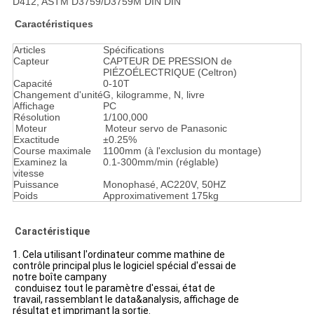
D412, ASTM D3759/D3759M DIN DIN
Caractéristiques
Articles
Spécifications
Capteur
CAPTEUR DE PRESSION de
PIÉZOÉLECTRIQUE (Celtron)
Capacité
0-10T
Changement d'unité
G, kilogramme, N, livre
Affichage
PC
Résolution
1/100,000
Moteur
Moteur servo de Panasonic
Exactitude
±0.25%
Course maximale
1100mm (à l'exclusion du montage)
Examinez la
0.1-300mm/min (réglable)
vitesse
Puissance
Monophasé, AC220V, 50HZ
Poids
Approximativement 175kg
Caractéristique
1. Cela utilisant l'ordinateur comme mathine de
contrôle principal plus le logiciel spécial d'essai de
notre boîte campany
conduisez tout le paramètre d'essai, état de
travail, rassemblant le data&analysis, affichage de
résultat et imprimant la sortie.