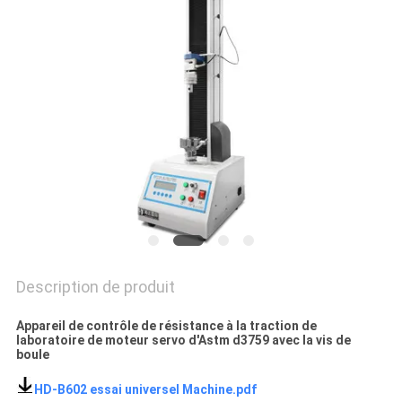
QUALITÉ
NOUS
CONTACTER
NOUVELLES
LES
AFFAIRES
PLAN
Description de produit
DU
Appareil de contrôle de résistance à la traction de
laboratoire de moteur servo d'Astm d3759 avec la vis de
SITE
boule
HD-B602 essai universel Machine.pdf