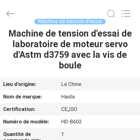
2026
Guangdong
Haida
Equipment
Co.,
Machine de tension d'essai
Ltd..
All
Rights
Machine de tension d'essai de
À
Reserved.
laboratoire de moteur servo
LA
d'Astm d3759 avec la vis de
MAISON
boule
PRODUITS
Lieu d'origine:
La Chine
VIDÉOS
Nom de marque:
Haida
Certification:
CE,,ISO
LE
Numéro de modèle:
HD-B602
SPECTACLE
VR
Quantité de
1