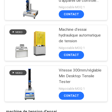
d'appareil de contrôle
universel servo du
Négociable MOQ:1
logiciel TM2101
CONTACT
Machine d'essai
hydraulique automatique
de tension
Négociable MOQ:1
CONTACT
Vitesse 300mm/réglable
Min Desktop Tensile
Tester
Négociable MOQ:1
CONTACT
machine de tension d'essai