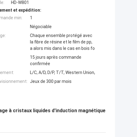
e:
HD-W801
ement et expédition:
mande min:
1
Négociable
ge:
Chaque ensemble protégé avec
la fibre de résine et le film de pp,
a alors mis dans le cas en bois fo
15 jours après commande
confirmée
iement:
L/C, A/D, D/P, T/T, Western Union,
ovisionnement:
Jeux de 300 par mois
hage à cristaux liquides d'induction magnétique