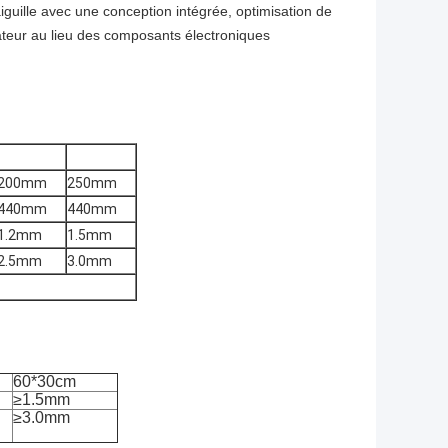
'aiguille avec une conception intégrée, optimisation de
ateur au lieu des composants électroniques
200mm
250mm
440mm
440mm
1.2mm
1.5mm
2.5mm
3.0mm
60*30cm
≥
1.5mm
≥
3.0mm