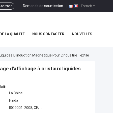
Demande de soumission
|
French
Chercher
DE LA QUALITÉ
NOUS CONTACTER
NOUVELLES
Liquides D'induction Magnétique Pour L'industrie Textile
hage d'affichage à cristaux liquides
uit:
La Chine
Haida
ISO9001: 2008, CE, ...