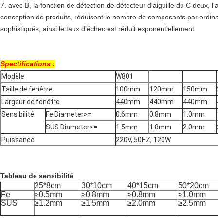
7. avec B, la fonction de détection de détecteur d'aiguille du C deux, l
conception de produits, réduisent le nombre de composants par ordin
sophistiqués, ainsi le taux d'échec est réduit exponentiellement
Spectifications :
Modèle
W801
Taille de fenêtre
100mm
120mm
150mm
Largeur de fenêtre
440mm
440mm
440mm
Sensibilité
Fe Diameter>=
0.6mm
0.8mm
1.0mm
SUS Diameter>=
1.5mm
1.8mm
2.0mm
Puissance
220V, 50HZ, 120W
Tableau de sensibilité
25*8cm
30*10cm
40*15cm
50*20cm
Fe
≥
0.5mm
≥
0.8mm
≥
0.8mm
≥
1.0mm
SUS
≥
1.2mm
≥
1.5mm
≥
2.0mm
≥
2.5mm