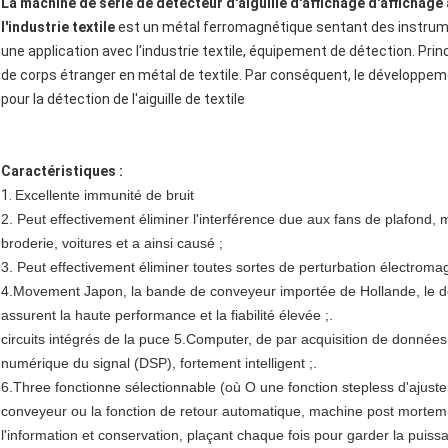
La machine de série de détecteur d'aiguille d'affichage d'affichage
l'industrie textile
est un métal ferromagnétique sentant des instrum
une application avec l'industrie textile, équipement de détection. Pri
de corps étranger en métal de textile. Par conséquent, le développe
pour la détection de l'aiguille de textile
Caractéristiques :
1.
Excellente immunité de bruit
2. Peut effectivement éliminer l'interférence due aux fans de plafond
broderie, voitures et a ainsi causé ;
3. Peut effectivement éliminer toutes sortes de perturbation électroma
4.Movement Japon, la bande de conveyeur importée de Hollande, le de
assurent la haute performance et la fiabilité élevée ;.
circuits intégrés de la puce 5.Computer, de par acquisition de données à
numérique du signal (DSP), fortement intelligent ;.
6.Three fonctionne sélectionnable (où O une fonction stepless d'ajuste
conveyeur ou la fonction de retour automatique, machine post mortem d'a
l'information et conservation, plaçant chaque fois pour garder la puiss