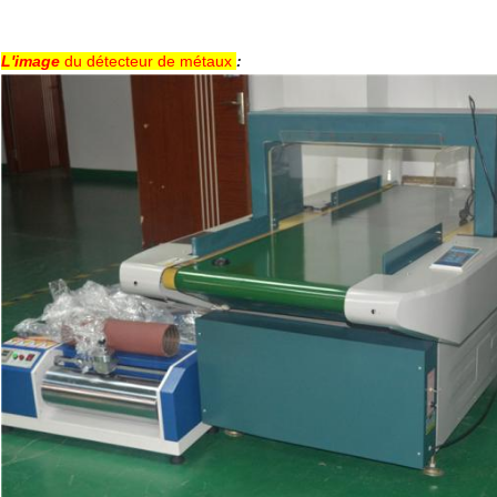
L'image
du détecteur de métaux
: