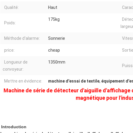
Qualité:
Haut
Carac
175kg
Détec
Poids:
largeur
Méthode d'alarme:
Sonnerie
Vites
price:
cheap
Sorti
Longueur de
1350mm
Puiss
convoyeur:
Mettre en évidence:
machine d'essai de textile
,
équipement d'es
Machine de série de détecteur d'aiguille d'affichage d
magnétique pour l'indus
Introduction