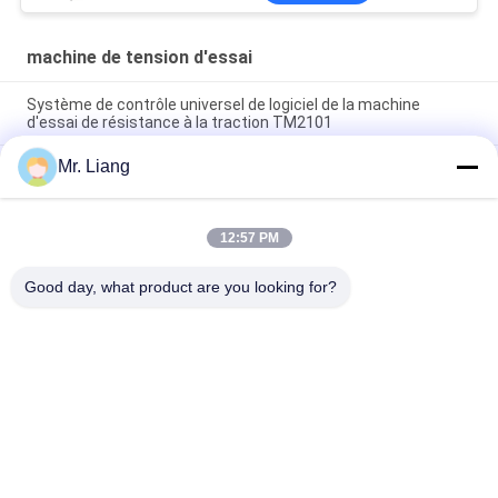
machine de tension d'essai
Système de contrôle universel de logiciel de la machine
d'essai de résistance à la traction TM2101
Mr. Liang
Machine de tension d'essai de la température de ciel et terre
avec programmable
Machine/équipement adhésifs d'appareil de contrôle de
12:57 PM
résistance à la traction d'épluchage avec la gestion par
ordinateur
Good day, what product are you looking for?
Catégories populaires
Tous
Machines D'essai En 
Chambre De Test 
Laboratoire
Environnemental
Machine De Tension 
Systèmes De Table 
D'essai
À Vibration