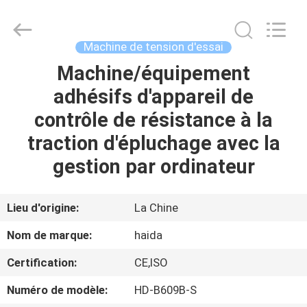
2026
Guangdong
Haida
Equipment
Co.,
Machine de tension d'essai
Ltd..
All
Rights
Machine/équipement
À
Reserved.
adhésifs d'appareil de
LA
contrôle de résistance à la
MAISON
traction d'épluchage avec la
PRODUITS
gestion par ordinateur
VIDÉOS
Lieu d'origine:
La Chine
Nom de marque:
haida
LE
Certification:
CE,ISO
SPECTACLE
Numéro de modèle:
HD-B609B-S
VR