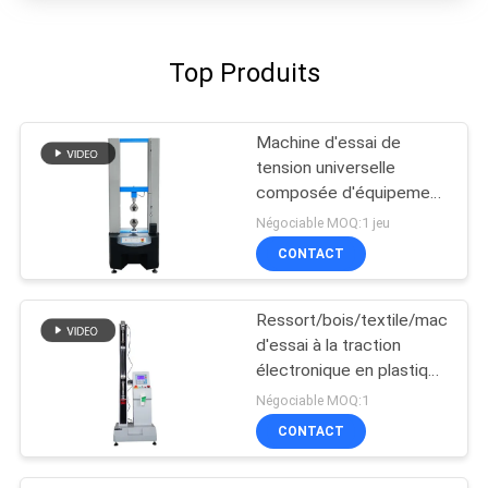
Top Produits
Machine d'essai de
tension universelle
composée d'équipement
d'essai d'adhérence
Négociable MOQ:1 jeu
CONTACT
Ressort/bois/textile/machine
d'essai à la traction
électronique en plastique
avec l'affichage
Négociable MOQ:1
numérique
CONTACT