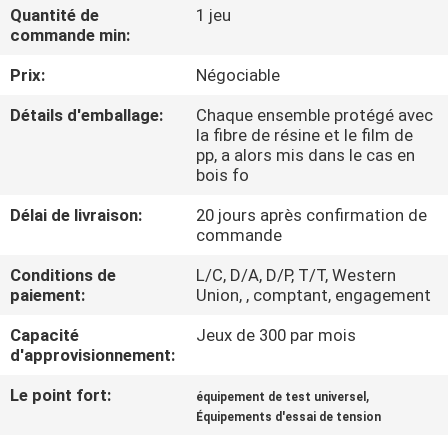
Quantité de
1 jeu
commande min:
À
Prix:
Négociable
PROPOS
DE
Détails d'emballage:
Chaque ensemble protégé avec
la fibre de résine et le film de
NOUS
pp, a alors mis dans le cas en
bois fo
VISITE
Délai de livraison:
20 jours après confirmation de
commande
DE
Conditions de
L/C, D/A, D/P, T/T, Western
L'USINE
paiement:
Union, , comptant, engagement
Capacité
Jeux de 300 par mois
CONTRÔLE
d'approvisionnement:
DE
Le point fort:
,
équipement de test universel
LA
Équipements d'essai de tension