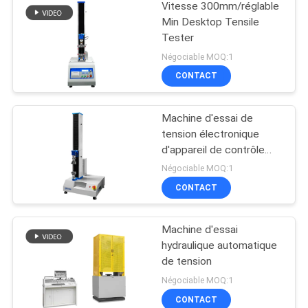
Vitesse 300mm/réglable
Min Desktop Tensile
Tester
Négociable MOQ:1
CONTACT
Machine d'essai de
tension électronique
d'appareil de contrôle
universel servo du
Négociable MOQ:1
logiciel TM2101
CONTACT
Machine d'essai
hydraulique automatique
de tension
Négociable MOQ:1
CONTACT