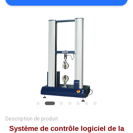
QUALITÉ
NOUS
CONTACTER
NOUVELLES
LES
AFFAIRES
PLAN
DU
SITE
Description de produit
Système de contrôle logiciel de la