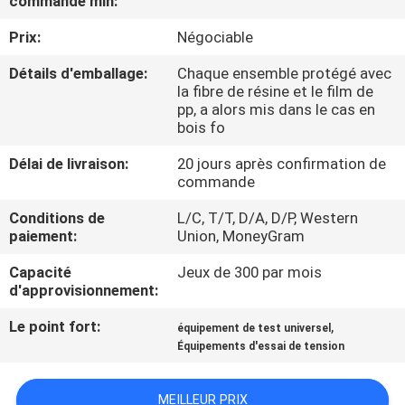
commande min:
Prix:
Négociable
À
PROPOS
Détails d'emballage:
Chaque ensemble protégé avec
la fibre de résine et le film de
DE
pp, a alors mis dans le cas en
bois fo
NOUS
Délai de livraison:
20 jours après confirmation de
commande
VISITE
Conditions de
L/C, T/T, D/A, D/P, Western
DE
paiement:
Union, MoneyGram
L'USINE
Capacité
Jeux de 300 par mois
d'approvisionnement:
CONTRÔLE
Le point fort:
,
équipement de test universel
DE
Équipements d'essai de tension
LA
MEILLEUR PRIX