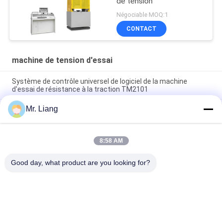
de tension
Négociable MOQ:1
CONTACT
machine de tension d'essai
Système de contrôle universel de logiciel de la machine
d'essai de résistance à la traction TM2101
Mr. Liang
Machine de tension d'essai de la température de ciel et terre
avec programmable
Machine/équipement adhésifs d'appareil de contrôle de
8:58 AM
résistance à la traction d'épluchage avec la gestion par
ordinateur
Good day, what product are you looking for?
Catégories populaires
Tous
Machines D'essai En 
Chambre De Test 
Laboratoire
Environnemental