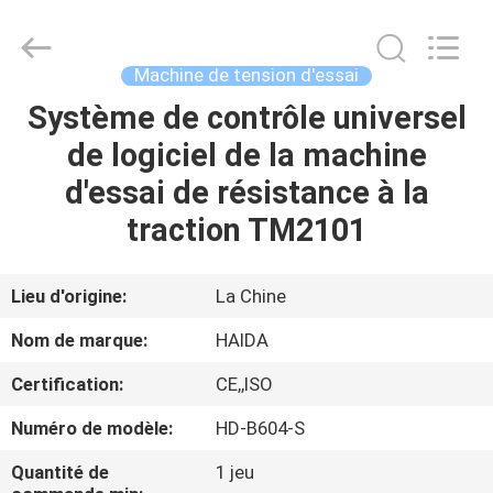
2026
Guangdong
Haida
Equipment
Co.,
Machine de tension d'essai
Ltd..
All
Rights
Système de contrôle universel
À
Reserved.
de logiciel de la machine
LA
d'essai de résistance à la
MAISON
traction TM2101
PRODUITS
Lieu d'origine:
La Chine
VIDÉOS
Nom de marque:
HAIDA
Certification:
CE,,ISO
LE
Numéro de modèle:
HD-B604-S
SPECTACLE
VR
Quantité de
1 jeu