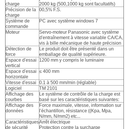
charge
2000 kg (500,1000 kg sont facultatifs)
Précision de la
00,5% F.S.
charge
Système de
PC avec système windows 7
commande
Moteur
Servo-moteur Panasonic avec système
d'entraînement à vitesse variable CA/CA,
vis à bille mécanique de haute précision
Détection de
Le produit doit être présenté dans un
force
emballage de qualité supérieure.
Espace d'essai
1200 mm y compris le luminaire
vertical
Espace d'essai
≤ 400 mm
horizontale
Vitesse d'essai
0.1 à 500 mm/min (réglable)
Logiciel
TM 2101
Affichage des
Le système de contrôle de la charge est
courbes
basé sur les caractéristiques suivantes:
Affichage des
Force maximale, vitesse, information sur
données
l'échantillon, résistance ((Kpa, Mpa,
N/mm, N/mm2) etc...
Caractéristiques
Arrêt électrique
de sécurité
Protection contre la surcharge