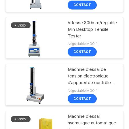
numérique
CONTACT
Vitesse 300mm/réglable
Min Desktop Tensile
Tester
Négociable MOQ:1
CONTACT
Machine d'essai de
tension électronique
d'appareil de contrôle
universel servo du
Négociable MOQ:1
logiciel TM2101
CONTACT
Machine d'essai
hydraulique automatique