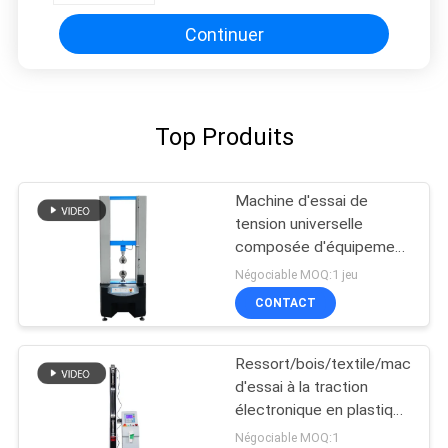
Continuer
Top Produits
Machine d'essai de
tension universelle
composée d'équipement
d'essai d'adhérence
Négociable MOQ:1 jeu
CONTACT
Ressort/bois/textile/machine
d'essai à la traction
électronique en plastique
avec l'affichage
Négociable MOQ:1